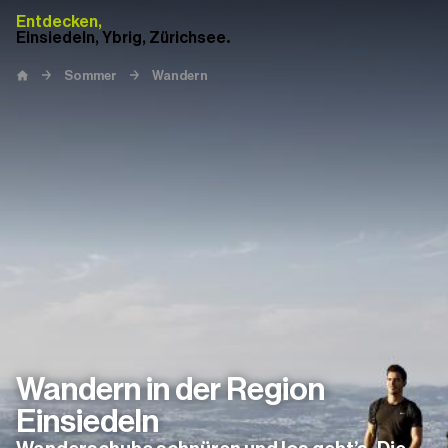
Entdecken,
Einsiedeln, Ybrig, Zürichsee.
Sommer
Wandern
Startseite
Wandern in der Region
Einsiedeln