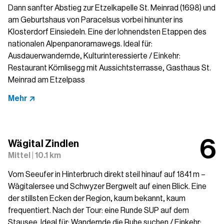
Dann sanfter Abstieg zur Etzelkapelle St. Meinrad (1698) und
am Geburtshaus von Paracelsus vorbei hinunter ins
Klosterdorf Einsiedeln. Eine der lohnendsten Etappen des
nationalen Alpenpanoramawegs. Ideal für:
Ausdauerwandernde, Kulturinteressierte / Einkehr:
Restaurant Körnlisegg mit Aussichtsterrasse, Gasthaus St.
Meinrad am Etzelpass
Mehr
Wägital Zindlen
Mittel | 10.1 km
Vom Seeufer in Hinterbruch direkt steil hinauf auf 1841 m –
Wägitalersee und Schwyzer Bergwelt auf einen Blick. Eine
der stillsten Ecken der Region, kaum bekannt, kaum
frequentiert. Nach der Tour: eine Runde SUP auf dem
Stausee. Ideal für: Wandernde die Ruhe suchen / Einkehr: